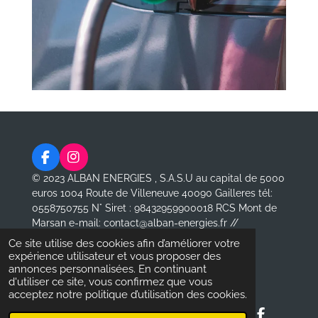
F
I
a
n
© 2023 ALBAN ENERGIES , S.A.S.U au capital de 5000
c
s
euros
1004 Route de Villeneuve 40090 Gailleres tél:
e
t
0558750755 N° Siret : 98432959900018 RCS Mont de
b
a
Marsan e-mail: contact@alban-energies.fr //
o
g
www.alban-energies.fr
o
r
Ce site utilise des cookies afin d’améliorer votre
k
a
Propulsé par
Webador
expérience utilisateur et vous proposer des
m
annonces personnalisées. En continuant
d'utiliser ce site, vous confirmez que vous
acceptez notre politique d’utilisation des cookies.