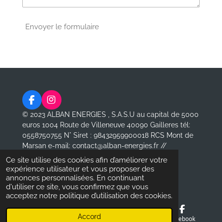
Envoyer le formulaire
F
I
a
n
© 2023 ALBAN ENERGIES , S.A.S.U au capital de 5000
c
s
euros
1004 Route de Villeneuve 40090 Gailleres tél:
e
t
0558750755 N° Siret : 98432959900018 RCS Mont de
b
a
Marsan e-mail: contact@alban-energies.fr //
o
g
www.alban-energies.fr
o
r
Ce site utilise des cookies afin d’améliorer votre
k
a
Propulsé par
Webador
expérience utilisateur et vous proposer des
m
annonces personnalisées. En continuant
d'utiliser ce site, vous confirmez que vous
acceptez notre politique d’utilisation des cookies.
Accord
E-mail
Téléphone
Facebook