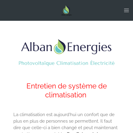
Passer
au
contenu
principal
Entretien de système de
climatisation
La climatisation est aujourd'hui un confort que de
plus en plus de personnes se permettent. Il faut
dire que celle-ci a bien changé et peut maintenant