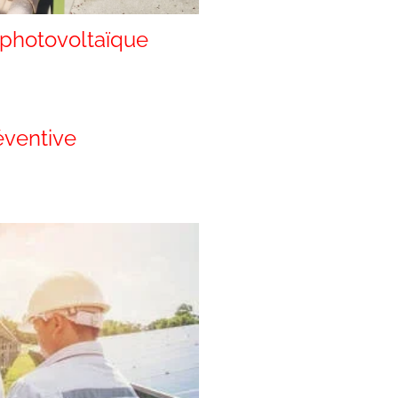
 photovoltaïque
éventive